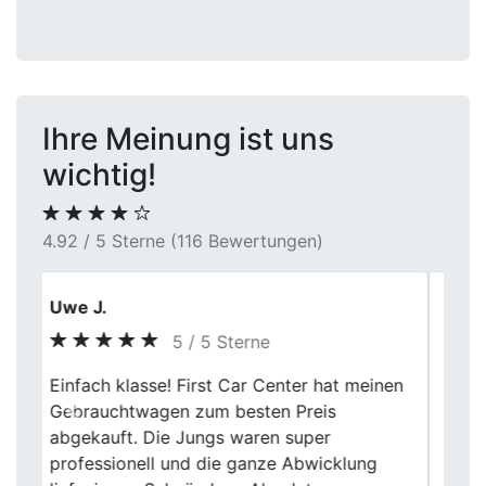
Ihre Meinung ist uns
wichtig!
4.92 / 5 Sterne (116 Bewertungen)
Nicole Brandner
5 / 5 Sterne
Ich war mit dem Service bei First Car
Previous
Next
Center in Fröndenberg äußerst zufrieden.
Die Fahrzeugbewertung war
nachvollziehbar und der gesamte Prozess