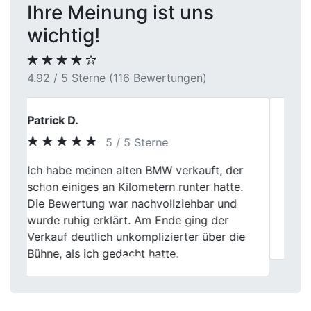
Ihre Meinung ist uns
wichtig!
4.92 / 5 Sterne (116 Bewertungen)
Sarah L.
4 / 5 Sterne
First Car Center in Lünen hat meinen alten
Previous
Next
Wagen fair bewertet und zum guten Preis
abgekauft. Die Abwicklung war
reibungslos, jedoch gibt es immer Raum
für kleine Verbesserungen.