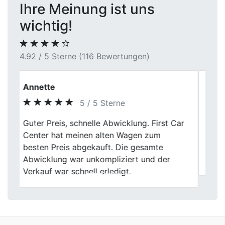
Ihre Meinung ist uns
wichtig!
4.92 / 5 Sterne (116 Bewertungen)
Oliver Kranz
4 / 5 Sterne
Der Autoverkauf verlief insgesamt
Previous
Next
zufriedenstellend. Kleinere Wartezeiten vor
Ort minderten den ansonsten positiven
Gesamteindruck geringfügig.