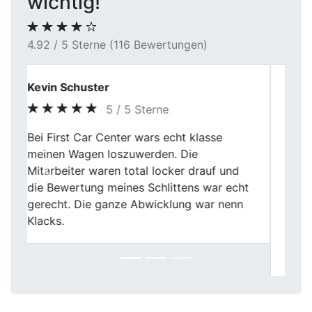
wichtig!
4.92 / 5 Sterne (116 Bewertungen)
Finn
5 / 5 Sterne
Endlich habe ich meinen Zweitwagen
verkauft! Der Händler hat mir ein faires
Angebot gemacht und die gesamte
Previous
Next
Abwicklung verlief total entspannt. Die
Mitarbeiter waren mega hilfsbereit und
haben mir bei allen Papierkram geholfen.
Mit First Car Center an meiner Seite ging
alles wie am Schnürchen. Vielen Dank!