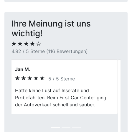
Ihre Meinung ist uns
wichtig!
4.92 / 5 Sterne (116 Bewertungen)
Stefan Quellhorst
5 / 5 Sterne
Ich war skeptisch, ob ich einen fairen Preis
bekomme – aber First Car Center hat mich
Previous
Next
überzeugt. Fahrzeugbewertung vor Ort,
klares Angebot, sofortige Zahlung. Für den
schnellen und seriösen Autoverkauf gibt es
hier nichts zu meckern.